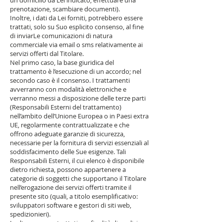
un domicilio da Lei indicato, effettuare una
prenotazione, scambiare documenti).
Inoltre, i dati da Lei forniti, potrebbero essere
trattati, solo su Suo esplicito consenso, al fine
di inviarLe comunicazioni di natura
commerciale via email o sms relativamente ai
servizi offerti dal Titolare.
Nel primo caso, la base giuridica del
trattamento è l’esecuzione di un accordo; nel
secondo caso è il consenso. I trattamenti
avverranno con modalità elettroniche e
verranno messi a disposizione delle terze parti
(Responsabili Esterni del trattamento)
nell’ambito dell’Unione Europea o in Paesi extra
UE, regolarmente contrattualizzate e che
offrono adeguate garanzie di sicurezza,
necessarie per la fornitura di servizi essenziali al
soddisfacimento delle Sue esigenze. Tali
Responsabili Esterni, il cui elenco è disponibile
dietro richiesta, possono appartenere a
categorie di soggetti che supportano il Titolare
nell’erogazione dei servizi offerti tramite il
presente sito (quali, a titolo esemplificativo:
sviluppatori software e gestori di siti web,
spedizionieri).