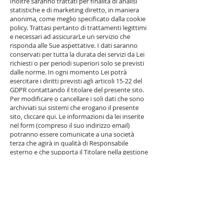
Inoltre saranno trattati per finalità di analisi
statistiche e di marketing diretto, in maniera
anonima, come meglio specificato dalla cookie
policy. Trattasi pertanto di trattamenti legittimi
e necessari ad assicurarLe un servizio che
risponda alle Sue aspettative. I dati saranno
conservati per tutta la durata dei servizi da Lei
richiesti o per periodi superiori solo se previsti
dalle norme. In ogni momento Lei potrà
esercitare i diritti previsti agli articoli 15-22 del
GDPR contattando il titolare del presente sito.
Per modificare o cancellare i soli dati che sono
archiviati sui sistemi che erogano il presente
sito, cliccare qui. Le informazioni da lei inserite
nel form (compreso il suo indirizzo email)
potranno essere comunicate a una società
terza che agirà in qualità di Responsabile
esterno e che supporta il Titolare nella gestione
del sito e nell’evasione della sua richiesta.
Nel caso di richiesta di cancellazione dei suoi
dati, La informiamo che potrebbe non essere
più possibile continuare a fornirLe il servizio
richiestoci.
La informiamo, infine, che potrà proporre
reclamo all’Autorità Garante per la Protezione