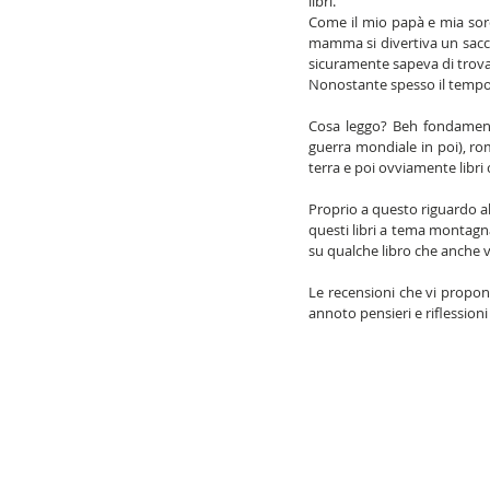
libri.
Come il mio papà e mia sorel
mamma si divertiva un sacco 
sicuramente sapeva di trovar
Nonostante spesso il tempo 
Cosa leggo? Beh fondamentalm
guerra mondiale in poi), rom
terra e poi ovviamente libr
Proprio a questo riguardo al
questi libri a tema montagna
su qualche libro che anche v
Le recensioni che vi propo
annoto pensieri e riflessioni su