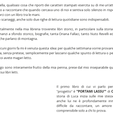
la, qualsiasi cosa che riporti dei caratteri stampati esercita su di me un'attr
a raccontare che quando cercava uno di noi e sentiva solo silenzio in rispo
ci con un libro tra le mani.
scarseggi, anche solo due righe di lettura quotidiane sono indispensabili.
ente nella mia libreria troverete libri storici, in particolare sulla storia
anzi a sfondo storico, biografie, tanta Oriana Fallaci, tanto Nuto Revelli ed a
i che parlano di montagna.
cuni giorni fa mi è venuta questa idea: per qualche settimana vorrei provare a 
, senza pretese, semplicemente per lasciarvi qualche spunto di lettura o pe
oi avete magari letto.
ngo sono interamente frutto della mia penna, prese dal mio inseparabile q
i libri letti.
Il primo libro di cui vi parlo pe
"progetto" è 
"PORTAMI LASSU'"
 di 
C
storia di Luca inizia sulle mie stes
anche lui ne è profondamente inn
difficile da raccontare, un amore i
comprensibile solo a chi lo prova.