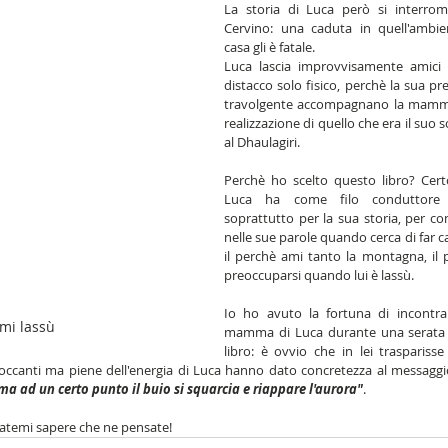
La storia di Luca però si interro
Cervino: una caduta in quell'ambie
casa gli è fatale.
Luca lascia improvvisamente amici 
distacco solo fisico, perchè la sua pre
travolgente accompagnano la mamma e
realizzazione di quello che era il suo s
al 
Dhaulagiri.
Perchè ho scelto questo libro? Certo
Luca ha come filo conduttore
soprattutto per la sua storia, per co
nelle sue parole quando cerca di far 
il perchè ami tanto la montagna, il 
preoccuparsi quando lui è lassù.
Io ho avuto la fortuna di incontra
mi lassù
mamma di Luca durante una serata d
libro: è ovvio che in lei trasparisse
occanti ma piene dell'energia di Luca hanno dato concretezza al messaggio ch
ma ad un certo punto il buio si squarcia e riappare l'aurora"
.
 fatemi sapere che ne pensate!