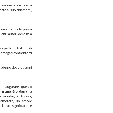
azione fatale: la mia 
sta al suo chiamarci, 
 recente (dalla prima 
ltri autori della mia 
parlarvi di alcuni di 
r magari confrontarci 
uaderno dove da anni 
r inaugurare questo 
ristina Giordana
: la 
se montagne di casa, 
amorato, un amore 
l cui significato è 