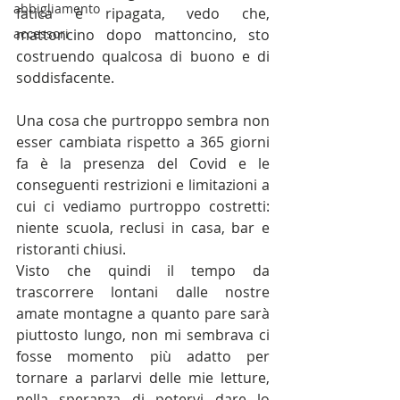
abbigliamento
fatica è ripagata, vedo che, 
accessori
mattoncino dopo mattoncino, sto 
costruendo qualcosa di buono e di 
soddisfacente.
Una cosa che purtroppo sembra non 
esser cambiata rispetto a 365 giorni 
fa è la presenza del Covid e le 
conseguenti restrizioni e limitazioni a 
cui ci vediamo purtroppo costretti: 
niente scuola, reclusi in casa, bar e 
ristoranti chiusi.
Visto che quindi il tempo da 
trascorrere lontani dalle nostre 
amate montagne a quanto pare sarà 
piuttosto lungo, non mi sembrava ci 
fosse momento più adatto per 
tornare a parlarvi delle mie letture, 
nella speranza di potervi dare lo 