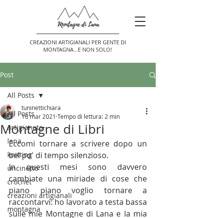
CREAZIONI ARTIGIANALI PER GENTE DI
MONTAGNA...E NON SOLO!
Post
All Posts
tuninettichiara
All Posts
16 mar 2021
Tempo di lettura: 2 min
Montagne di Libri
artigianato
lana
Eccomi tornare a scrivere dopo un 
knitting
bel po' di tempo silenzioso.
In questi mesi sono davvero 
uncinetto
cambiate una miriade di cose che 
crochet
piano piano voglio tornare a 
creazioni artigianali
raccontarvi: ho lavorato a testa bassa 
montagna
sulle mie Montagne di Lana e la mia 